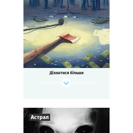
7
-
16
Гравців
2-3
год.
Час гри
Детектив
Тематика
Зіграти
Дивитися сценарій
Квесторія
Тип квесту
Засніжений гірський готель.
Зйомки голлівудського блокбастеру.
Режисера знайшли мертвим.
Дізнатися більше
Може ти щось бачив?
Може ти знаєш вбивцю?
Або, може ТИ це зробив?
Зіграти
Дивитися сценарій
Астрал