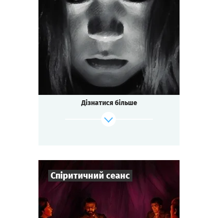
3
-
7
Гравців
1-1,5
год.
Час гри
Містика
Тематика
Міні-квесторія
Тип квесту
Дізнатися більше
Спіритичний сеанс
Зіграти
Дивитися сценарій
7
-
10
Гравців