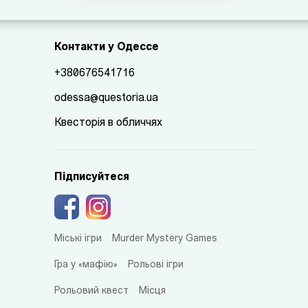
Контакти у Одессе
+380676541716
odessa@questoria.ua
Квесторія в обличчях
Підписуйтеся
Міські ігри
Murder Mystery Games
Гра у «мафію»
Рольові ігри
Рольовий квест
Місця