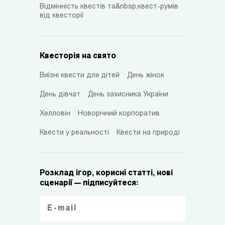
Відмінність квестів та&nbsp;квест-румів
від квесторії
Квесторія на свято
Виїзні квести для дітей
День жінок
День дівчат
День захисника України
Хелловін
Новорічний корпоратив
Квести у реальності
Квести на природі
Розклад ігор, корисні статті, нові
сценарії — підписуйтеся: