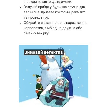
в союзи, влаштовуєте змови.
Ведучий приїде у будь-яке зручне для
вас місце, привезе костюми, реквізит
та проведе гру.
Обирайте сюжет на день народження,
корпоратив, тімбілдінг, дружню або
сімейну вечірку!
Зимовий детектив
7
-
10
Гравців
1-2
год.
Час гри
Детектив
Тематика
Міні-квесторія
Тип квесту
Хтось не вірить у нього, але він є!
Інші чекають на нього, але він не приїде!