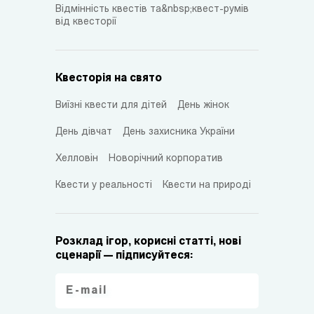
Відмінність квестів та&nbsp;квест-румів
від квесторії
Квесторія на свято
Виїзні квести для дітей
День жінок
День дівчат
День захисника України
Хелловін
Новорічний корпоратив
Квести у реальності
Квести на природі
Розклад ігор, корисні статті, нові
сценарії — підписуйтеся: