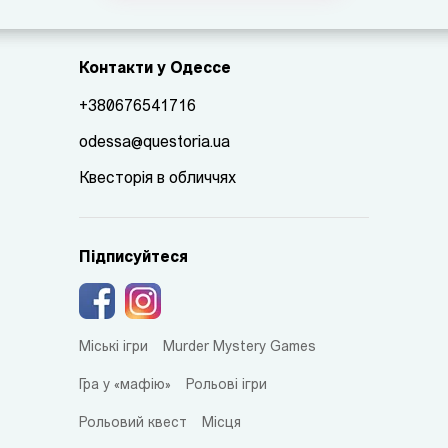
Контакти у Одессе
+380676541716
odessa@questoria.ua
Квесторія в обличчях
Підписуйтеся
Міські ігри
Murder Mystery Games
Гра у «мафію»
Рольові ігри
Рольовий квест
Місця