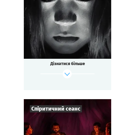
3
-
7
Гравців
1-1,5
год.
Час гри
Містика
Тематика
Міні-квесторія
Тип квесту
Дізнатися більше
Спіритичний сеанс
Зіграти
Дивитися сценарій
7
-
10
Гравців