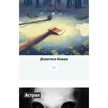
7
-
16
Гравців
2-3
год.
Час гри
Детектив
Тематика
Зіграти
Дивитися сценарій
Квесторія
Тип квесту
Засніжений гірський готель.
Зйомки голлівудського блокбастеру.
Режисера знайшли мертвим.
Дізнатися більше
Може ти щось бачив?
Може ти знаєш вбивцю?
Або, може ТИ це зробив?
Зіграти
Дивитися сценарій
Астрал