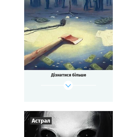
7
-
16
Гравців
2-3
год.
Час гри
Детектив
Тематика
Зіграти
Дивитися сценарій
Квесторія
Тип квесту
Засніжений гірський готель.
Зйомки голлівудського блокбастеру.
Режисера знайшли мертвим.
Дізнатися більше
Може ти щось бачив?
Може ти знаєш вбивцю?
Або, може ТИ це зробив?
Зіграти
Дивитися сценарій
Астрал