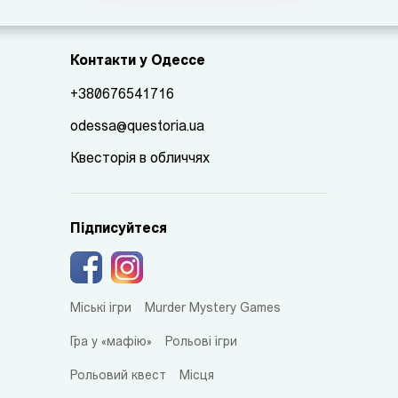
Контакти у Одессе
+380676541716
odessa@questoria.ua
Квесторія в обличчях
Підписуйтеся
Міські ігри
Murder Mystery Games
Гра у «мафію»
Рольові ігри
Рольовий квест
Місця