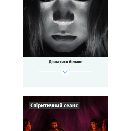
3
-
7
Гравців
1-1,5
год.
Час гри
Містика
Тематика
Міні-квесторія
Тип квесту
Дізнатися більше
Спіритичний сеанс
Зіграти
Дивитися сценарій
7
-
10
Гравців