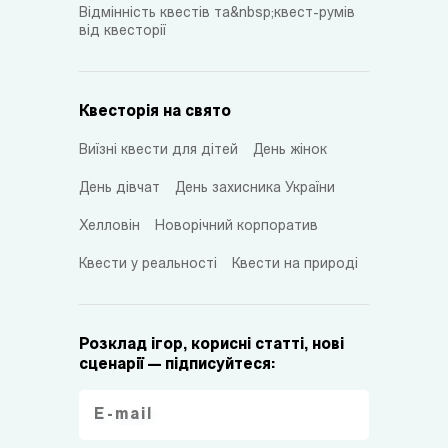
Відмінність квестів та&nbsp;квест-румів
від квесторії
Квесторія на свято
Виїзні квести для дітей
День жінок
День дівчат
День захисника України
Хелловін
Новорічний корпоратив
Квести у реальності
Квести на природі
Розклад ігор, корисні статті, нові
сценарії — підписуйтеся: