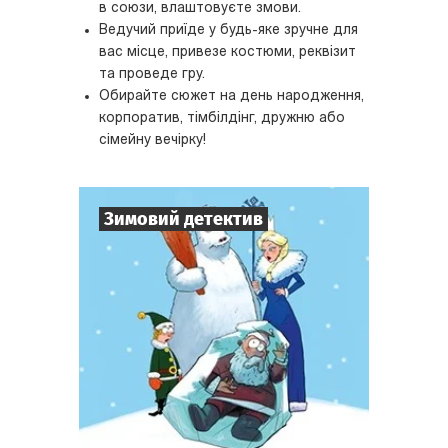
в союзи, влаштовуєте змови.
Ведучий приїде у будь-яке зручне для
вас місце, привезе костюми, реквізит
та проведе гру.
Обирайте сюжет на день народження,
корпоратив, тімбілдінг, дружню або
сімейну вечірку!
Зимовий детектив
7
-
10
Гравців
1-2
год.
Час гри
Детектив
Тематика
Міні-квесторія
Тип квесту
Хтось не вірить у нього, але він є!
Інші чекають на нього, але він не приїде!